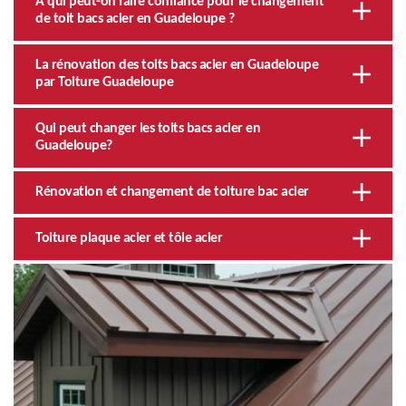
À qui peut-on faire confiance pour le changement
de toit bacs acier en Guadeloupe ?
La rénovation des toits bacs acier en Guadeloupe
par Toiture Guadeloupe
Qui peut changer les toits bacs acier en
Guadeloupe?
Rénovation et changement de toiture bac acier
Toiture plaque acier et tôle acier