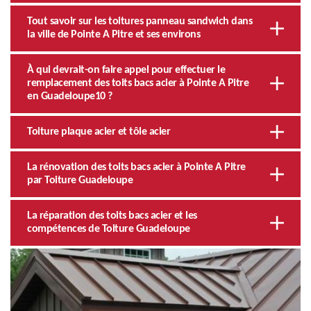
Tout savoir sur les toitures panneau sandwich dans
la ville de Pointe A Pitre et ses environs
À qui devrait-on faire appel pour effectuer le
remplacement des toits bacs acier à Pointe A Pitre
en Guadeloupe10 ?
Toiture plaque acier et tôle acier
La rénovation des toits bacs acier à Pointe A Pitre
par Toiture Guadeloupe
La réparation des toits bacs acier et les
compétences de Toiture Guadeloupe