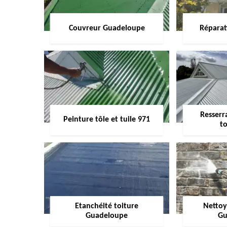
Couvreur Guadeloupe
Réparat
Resserr
Peinture tôle et tuile 971
to
Etanchéité toiture
Nettoy
Guadeloupe
Gu