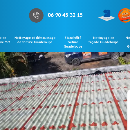
06 90 45 32 15
e de
Nettoyage et démoussage
Etanchéité
Nettoyage de
Ne
ure 971
de toiture Guadeloupe
toiture
façade Guadeloupe
Guadeloupe
G