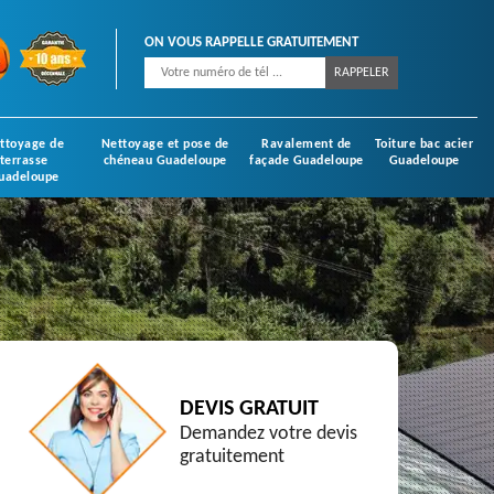
ON VOUS RAPPELLE GRATUITEMENT
ttoyage de
Nettoyage et pose de
Ravalement de
Toiture bac acier
terrasse
chéneau Guadeloupe
façade Guadeloupe
Guadeloupe
uadeloupe
DEVIS GRATUIT
Demandez votre devis
gratuitement