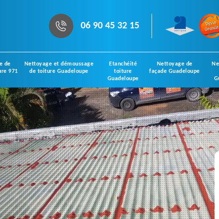
06 90 45 32 15
e de
Nettoyage et démoussage
Etanchéité
Nettoyage de
Ne
ure 971
de toiture Guadeloupe
toiture
façade Guadeloupe
Guadeloupe
G