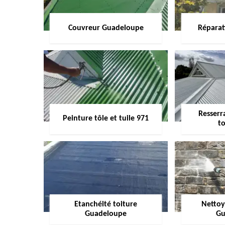
Couvreur Guadeloupe
Réparat
Resserr
Peinture tôle et tuile 971
to
Etanchéité toiture
Nettoy
Guadeloupe
Gu