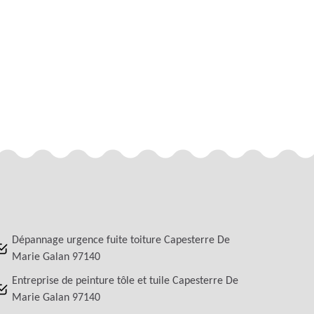
Dépannage urgence fuite toiture Capesterre De
Marie Galan 97140
Entreprise de peinture tôle et tuile Capesterre De
Marie Galan 97140