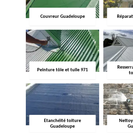
Couvreur Guadeloupe
Réparat
Resserr
Peinture tôle et tuile 971
to
Etanchéité toiture
Nettoy
Guadeloupe
Gu