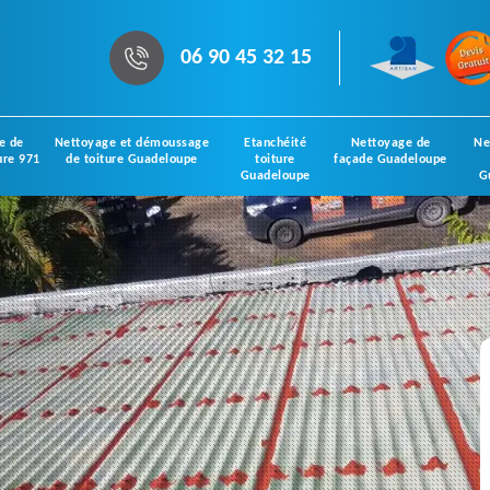
06 90 45 32 15
e de
Nettoyage et démoussage
Etanchéité
Nettoyage de
Ne
ure 971
de toiture Guadeloupe
toiture
façade Guadeloupe
Guadeloupe
G