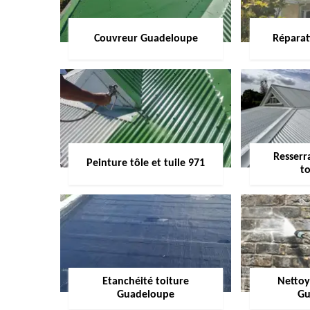
Couvreur Guadeloupe
Réparat
Resserr
Peinture tôle et tuile 971
to
Etanchéité toiture
Nettoy
Guadeloupe
Gu