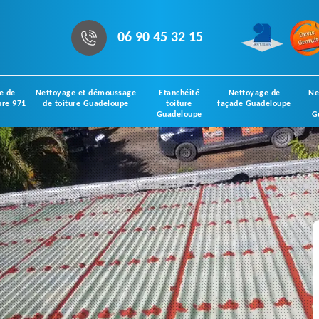
06 90 45 32 15
e de
Nettoyage et démoussage
Etanchéité
Nettoyage de
Ne
ure 971
de toiture Guadeloupe
toiture
façade Guadeloupe
Guadeloupe
G