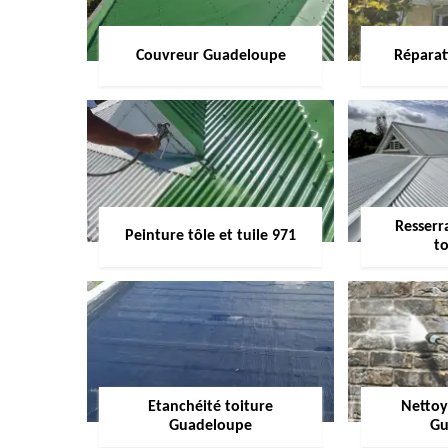
Couvreur Guadeloupe
Réparat
Resserr
Peinture tôle et tuile 971
to
Etanchéité toiture
Nettoy
Guadeloupe
Gu