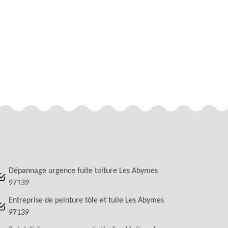
Dépannage urgence fuite toiture Les Abymes
97139
Entreprise de peinture tôle et tuile Les Abymes
97139