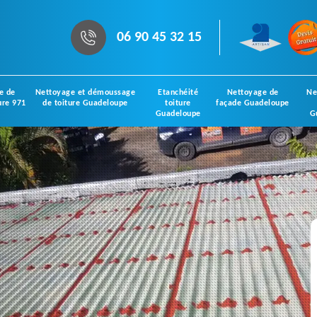
06 90 45 32 15
e de
Nettoyage et démoussage
Etanchéité
Nettoyage de
Ne
ure 971
de toiture Guadeloupe
toiture
façade Guadeloupe
Guadeloupe
G