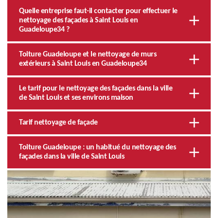
Quelle entreprise faut-il contacter pour effectuer le
nettoyage des façades à Saint Louis en
Guadeloupe34 ?
Toiture Guadeloupe et le nettoyage de murs
extérieurs à Saint Louis en Guadeloupe34
Le tarif pour le nettoyage des façades dans la ville
de Saint Louis et ses environs maison
Tarif nettoyage de façade
Toiture Guadeloupe : un habitué du nettoyage des
façades dans la ville de Saint Louis