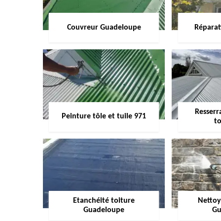
Couvreur Guadeloupe
Réparat
Resserr
Peinture tôle et tuile 971
to
Etanchéité toiture
Nettoy
Guadeloupe
Gu