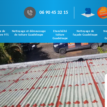
06 90 45 32 15
e de
Nettoyage et démoussage
Etanchéité
Nettoyage de
Ne
ure 971
de toiture Guadeloupe
toiture
façade Guadeloupe
Guadeloupe
G