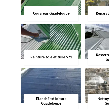
Couvreur Guadeloupe
Réparat
Resserr
Peinture tôle et tuile 971
to
Etanchéité toiture
Nettoy
Guadeloupe
Gu