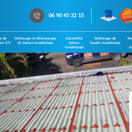
06 90 45 32 15
e de
Nettoyage et démoussage
Etanchéité
Nettoyage de
Ne
ure 971
de toiture Guadeloupe
toiture
façade Guadeloupe
Guadeloupe
G