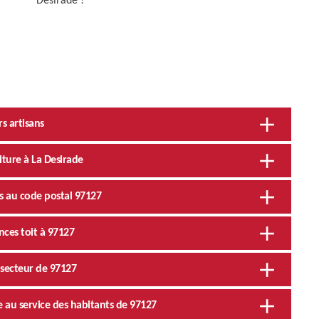
Desirade !
rs artisans
iture à La Desirade
s au code postal 97127
nces toit à 97127
 secteur de 97127
e au service des habitants de 97127