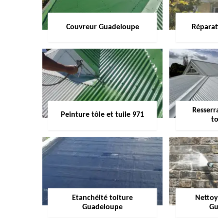
Couvreur Guadeloupe
Réparat
Resserr
Peinture tôle et tuile 971
to
Etanchéité toiture
Nettoy
Guadeloupe
Gu