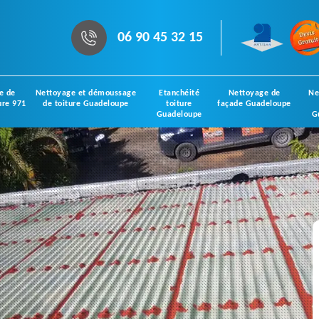
06 90 45 32 15
e de
Nettoyage et démoussage
Etanchéité
Nettoyage de
Ne
ure 971
de toiture Guadeloupe
toiture
façade Guadeloupe
Guadeloupe
G