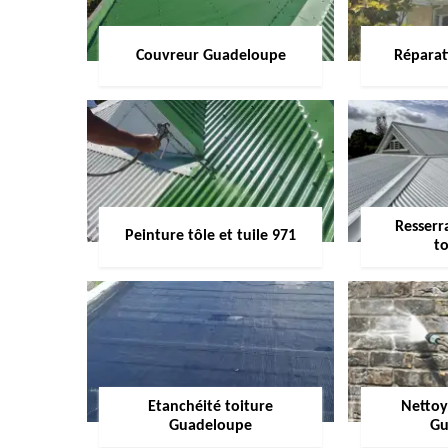
Couvreur Guadeloupe
Réparat
Resserr
Peinture tôle et tuile 971
to
Etanchéité toiture
Nettoy
Guadeloupe
Gu