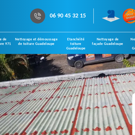
06 90 45 32 15
e de
Nettoyage et démoussage
Etanchéité
Nettoyage de
Ne
ure 971
de toiture Guadeloupe
toiture
façade Guadeloupe
Guadeloupe
G