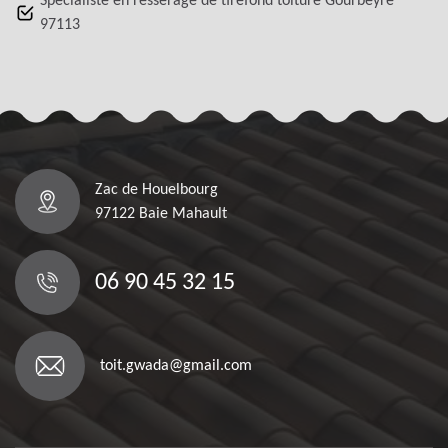
Spécialiste en resserage de tirefond toiture Gourbeyre
97113
Zac de Houelbourg
97122 Baie Mahault
06 90 45 32 15
toit.gwada@gmail.com