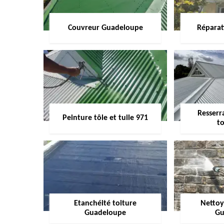
Couvreur Guadeloupe
Réparat
Resserr
Peinture tôle et tuile 971
to
Etanchéité toiture
Nettoy
Guadeloupe
Gu