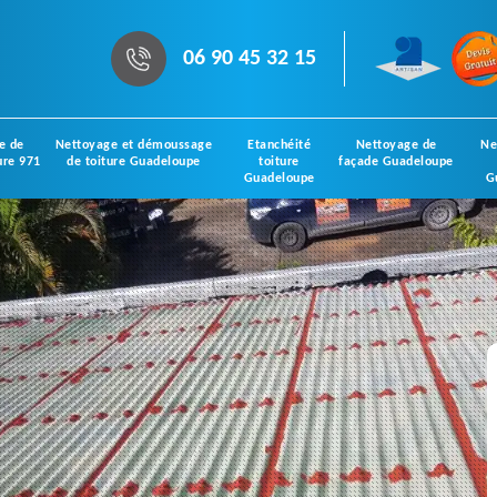
06 90 45 32 15
e de
Nettoyage et démoussage
Etanchéité
Nettoyage de
Ne
ure 971
de toiture Guadeloupe
toiture
façade Guadeloupe
Guadeloupe
G