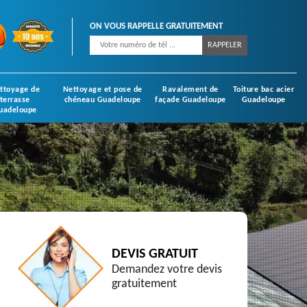
ON VOUS RAPPELLE GRATUITEMENT
ttoyage de
Nettoyage et pose de
Ravalement de
Toiture bac acier
terrasse
chéneau Guadeloupe
façade Guadeloupe
Guadeloupe
uadeloupe
DEVIS GRATUIT
Demandez votre devis
gratuitement