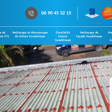
06 90 45 32 15
e de
Nettoyage et démoussage
Etanchéité
Nettoyage de
Ne
ure 971
de toiture Guadeloupe
toiture
façade Guadeloupe
Guadeloupe
G