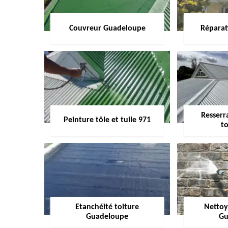
Couvreur Guadeloupe
Réparat
Resserr
Peinture tôle et tuile 971
to
Etanchéité toiture
Nettoy
Guadeloupe
Gu