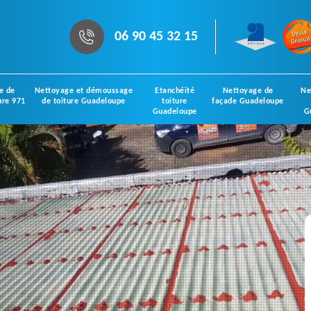
06 90 45 32 15
e de
Nettoyage et démoussage
Etanchéité
Nettoyage de
Ne
ure 971
de toiture Guadeloupe
toiture
façade Guadeloupe
Guadeloupe
G