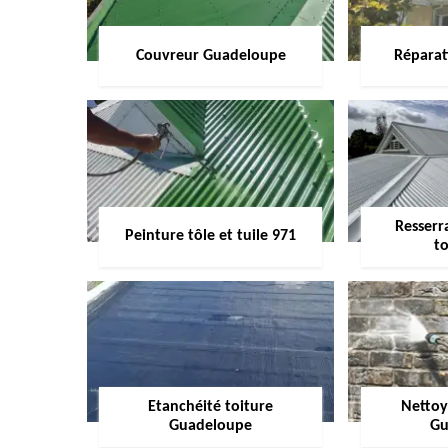
Couvreur Guadeloupe
Réparat
Resserr
Peinture tôle et tuile 971
to
Etanchéité toiture
Nettoy
Guadeloupe
Gu