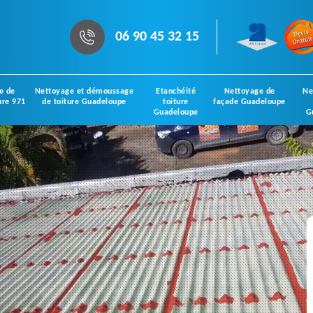
06 90 45 32 15
e de
Nettoyage et démoussage
Etanchéité
Nettoyage de
Ne
ure 971
de toiture Guadeloupe
toiture
façade Guadeloupe
Guadeloupe
G