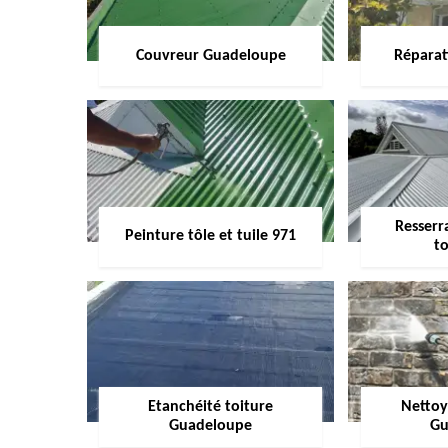
Couvreur Guadeloupe
Réparat
Resserr
Peinture tôle et tuile 971
to
Etanchéité toiture
Nettoy
Guadeloupe
Gu