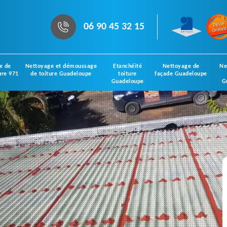
06 90 45 32 15
e de
Nettoyage et démoussage
Etanchéité
Nettoyage de
Ne
ure 971
de toiture Guadeloupe
toiture
façade Guadeloupe
Guadeloupe
G