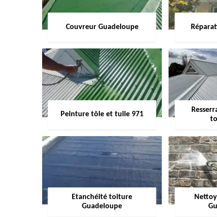
Couvreur Guadeloupe
Réparat
Resserr
Peinture tôle et tuile 971
to
Etanchéité toiture
Nettoy
Guadeloupe
Gu