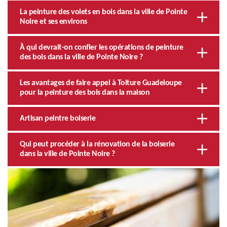
La peinture des volets en bois dans la ville de Pointe
Noire et ses environs
À qui devrait-on confier les opérations de peinture
des bois dans la ville de Pointe Noire ?
Les avantages de faire appel à Toiture Guadeloupe
pour la peinture des bois dans la maison
Artisan peintre boiserie
Qui peut procéder à la rénovation de la boiserie
dans la ville de Pointe Noire ?