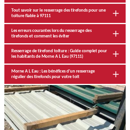
Tout savoir sur le resserrage des tirefonds pour une
toiture fiable à 97111
Les erreurs courantes lors du resserrage des
tirefonds et comment les éviter
Resserrage de tirefond toiture : Guide complet pour
les habitants de Morne A L Eau (97111)
Morne A L Eau : Les bénéfices d'un resserrage
régulier des tirefonds pour votre toit