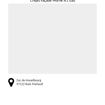
Crépis Façade Morne A L Eau
Zac de Houelbourg
97122 Baie Mahault