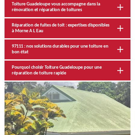
Toiture Guadeloupe vous accompagne dans la
rénovation et réparation de toitures
Réparation de fuites de toit : expertises disponibles
à Morne A L Eau
97111 : nos solutions durables pour une toiture en
bon état
Pourquoi choisir Toiture Guadeloupe pour une
réparation de toiture rapide