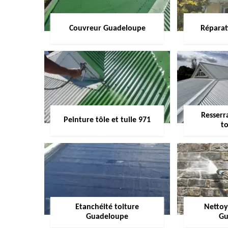
Couvreur Guadeloupe
Réparat
Resserr
Peinture tôle et tuile 971
to
Etanchéité toiture
Nettoy
Guadeloupe
Gu