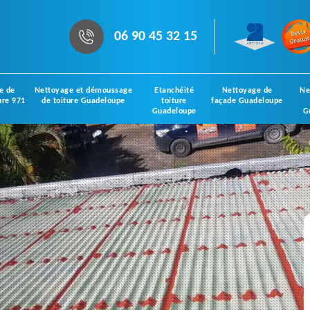
06 90 45 32 15
e de
Nettoyage et démoussage
Etanchéité
Nettoyage de
Ne
ure 971
de toiture Guadeloupe
toiture
façade Guadeloupe
Guadeloupe
G