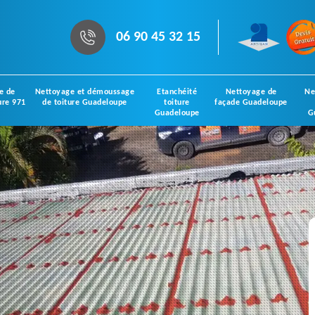
06 90 45 32 15
e de
Nettoyage et démoussage
Etanchéité
Nettoyage de
Ne
ure 971
de toiture Guadeloupe
toiture
façade Guadeloupe
Guadeloupe
G