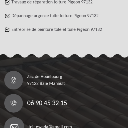
Travaux de réparation toiture Pigeon 97132
Dépannage urgence fuite toiture Pigeon 97132
Entreprise de peinture tôle et tuile Pigeon 97132
Zac de Houelbourg
97122 Baie Mahault
06 90 45 32 15
toit.gwada@gmail.com