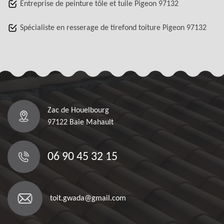
Entreprise de peinture tôle et tuile Pigeon 97132
Spécialiste en resserage de tirefond toiture Pigeon 97132
Zac de Houelbourg
97122 Baie Mahault
06 90 45 32 15
toit.gwada@gmail.com