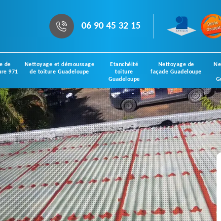
06 90 45 32 15
e de
Nettoyage et démoussage
Etanchéité
Nettoyage de
Ne
ure 971
de toiture Guadeloupe
toiture
façade Guadeloupe
Guadeloupe
G