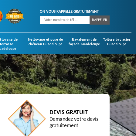
ON VOUS RAPPELLE GRATUITEMENT
ttoyage de
Nettoyage et pose de
Ravalement de
Toiture bac acier
terrasse
chéneau Guadeloupe
façade Guadeloupe
Guadeloupe
uadeloupe
DEVIS GRATUIT
Demandez votre devis
gratuitement