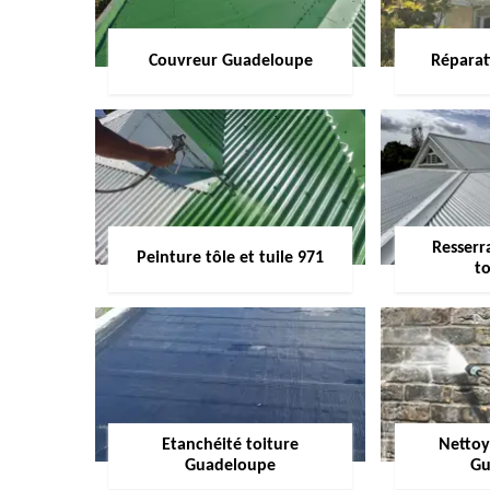
Couvreur Guadeloupe
Réparat
Resserr
Peinture tôle et tuile 971
to
Etanchéité toiture
Nettoy
Guadeloupe
Gu