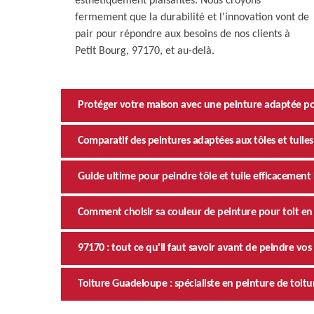
esthétiquement plaisantes. Nous croyons
fermement que la durabilité et l'innovation vont de
pair pour répondre aux besoins de nos clients à
Petit Bourg, 97170, et au-delà.
Protéger votre maison avec une peinture adaptée pour
Comparatif des peintures adaptées aux tôles et tuile
Guide ultime pour peindre tôle et tuile efficacement
Comment choisir sa couleur de peinture pour toit en 
97170 : tout ce qu'il faut savoir avant de peindre vos 
Toiture Guadeloupe : spécialiste en peinture de toitu