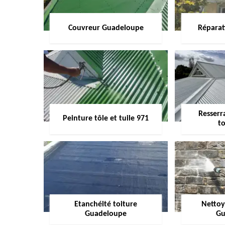
Couvreur Guadeloupe
Réparat
Resserr
Peinture tôle et tuile 971
to
Etanchéité toiture
Nettoy
Guadeloupe
Gu