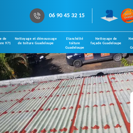
06 90 45 32 15
e de
Nettoyage et démoussage
Etanchéité
Nettoyage de
Ne
ure 971
de toiture Guadeloupe
toiture
façade Guadeloupe
Guadeloupe
G