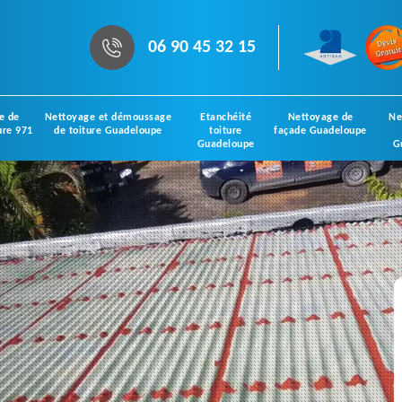
06 90 45 32 15
e de
Nettoyage et démoussage
Etanchéité
Nettoyage de
Ne
ure 971
de toiture Guadeloupe
toiture
façade Guadeloupe
Guadeloupe
G