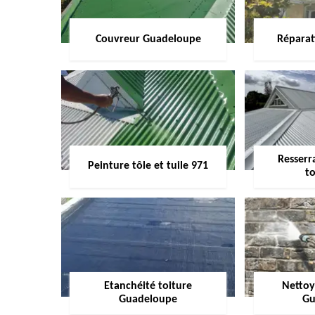
Couvreur Guadeloupe
Réparat
Resserr
Peinture tôle et tuile 971
to
Etanchéité toiture
Nettoy
Guadeloupe
Gu