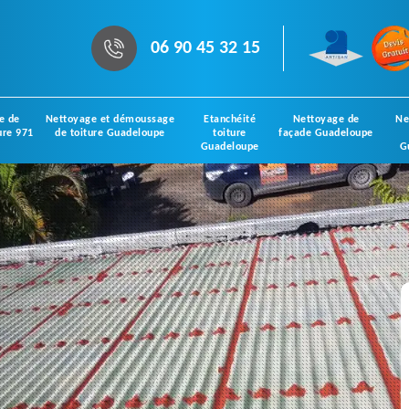
06 90 45 32 15
e de
Nettoyage et démoussage
Etanchéité
Nettoyage de
Ne
ure 971
de toiture Guadeloupe
toiture
façade Guadeloupe
Guadeloupe
G