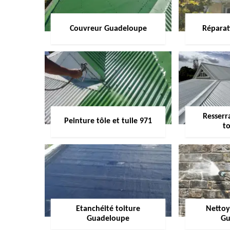
Couvreur Guadeloupe
Réparat
Resserr
Peinture tôle et tuile 971
to
Etanchéité toiture
Nettoy
Guadeloupe
Gu