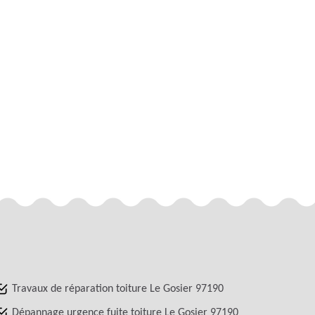
Travaux de réparation toiture Le Gosier 97190
Dépannage urgence fuite toiture Le Gosier 97190