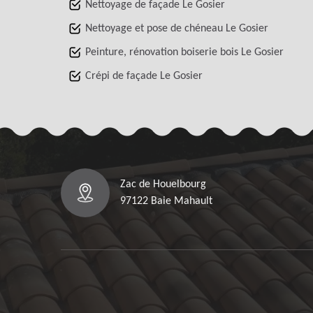
Nettoyage de façade Le Gosier
Nettoyage et pose de chéneau Le Gosier
Peinture, rénovation boiserie bois Le Gosier
Crépi de façade Le Gosier
Zac de Houelbourg
97122 Baie Mahault