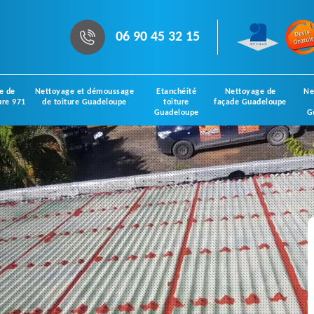
06 90 45 32 15
e de
Nettoyage et démoussage
Etanchéité
Nettoyage de
Ne
ure 971
de toiture Guadeloupe
toiture
façade Guadeloupe
Guadeloupe
G