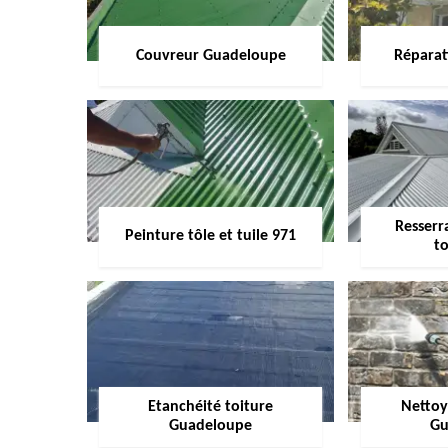
Couvreur Guadeloupe
Réparat
Resserr
Peinture tôle et tuile 971
to
Etanchéité toiture
Nettoy
Guadeloupe
Gu