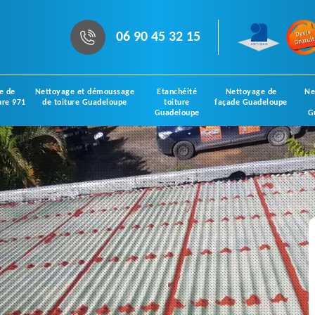
06 90 45 32 15
e de
Nettoyage et démoussage
Etanchéité
Nettoyage de
Ne
ure 971
de toiture Guadeloupe
toiture
façade Guadeloupe
Guadeloupe
G