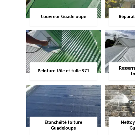
Couvreur Guadeloupe
Réparat
Resserr
Peinture tôle et tuile 971
to
Etanchéité toiture
Nettoy
Guadeloupe
Gu