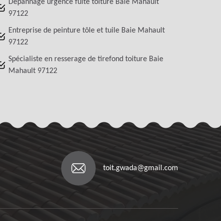
Dépannage urgence fuite toiture Baie Mahault
97122
Entreprise de peinture tôle et tuile Baie Mahault
97122
Spécialiste en resserage de tirefond toiture Baie
Mahault 97122
toit.gwada@gmail.com