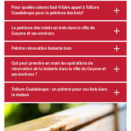
Pour quelles raisons faut-il faire appel à Toiture
Guadeloupe pour la peinture des bois?
La peinture des volets en bois dans la ville de
Goyave et ses environs
Peintre rénovation boiserie bois
Qui peut prendre en main les opérations de
rénovation de la boiserie dans la ville de Goyave et
ses environs ?
Toiture Guadeloupe : un peintre pour vos bois dans
la maison