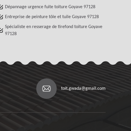
Dépannage urgence fuite toiture Goyave 97128
Entreprise de peinture tôle et tuile Goyave 97128
Spécialiste en resserage de tirefond toiture Goyave
97128
toit.gwada@gmail.com