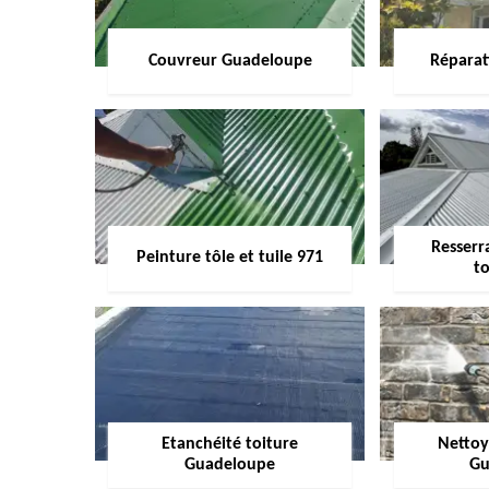
Couvreur Guadeloupe
Réparat
Resserr
Peinture tôle et tuile 971
to
Etanchéité toiture
Nettoy
Guadeloupe
Gu