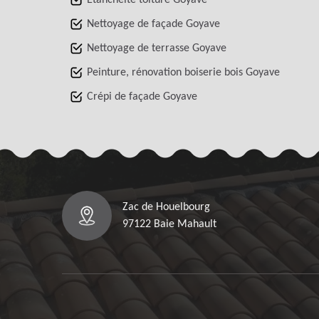
Nettoyage de façade Goyave
Nettoyage de terrasse Goyave
Peinture, rénovation boiserie bois Goyave
Crépi de façade Goyave
Zac de Houelbourg
97122 Baie Mahault