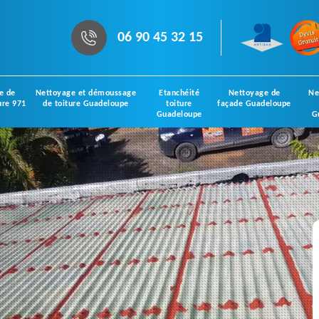
06 90 45 32 15
e de
Nettoyage et démoussage
Etanchéité
Nettoyage de
Ne
ure 971
de toiture Guadeloupe
toiture
façade Guadeloupe
Guadeloupe
G