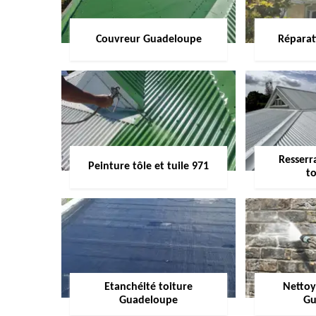
Couvreur Guadeloupe
Réparat
Resserr
Peinture tôle et tuile 971
to
Etanchéité toiture
Nettoy
Guadeloupe
Gu