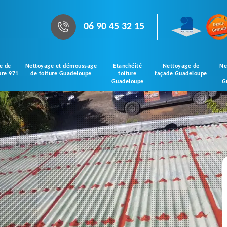
06 90 45 32 15
e de
Nettoyage et démoussage
Etanchéité
Nettoyage de
Ne
ure 971
de toiture Guadeloupe
toiture
façade Guadeloupe
Guadeloupe
G