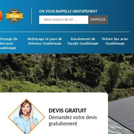
ON VOUS RAPPELLE GRATUITEMENT
ttoyage de
Nettoyage et pose de
Ravalement de
Toiture bac acier
terrasse
chéneau Guadeloupe
façade Guadeloupe
Guadeloupe
uadeloupe
DEVIS GRATUIT
Demandez votre devis
gratuitement