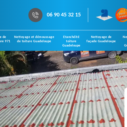
06 90 45 32 15
e de
Nettoyage et démoussage
Etanchéité
Nettoyage de
Ne
ure 971
de toiture Guadeloupe
toiture
façade Guadeloupe
Guadeloupe
G