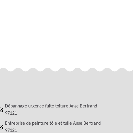
Dépannage urgence fuite toiture Anse Bertrand
97121
Entreprise de peinture tôle et tuile Anse Bertrand
97121