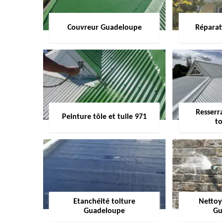
Couvreur Guadeloupe
Réparat
Resserr
Peinture tôle et tuile 971
to
Etanchéité toiture
Nettoy
Guadeloupe
Gu