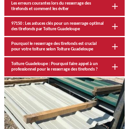
Les erreurs courantes lors du resserrage des
tirefonds et comment les éviter
97150 : Les astuces clés pour un resserrage optimal
des tirefonds par Toiture Guadeloupe
Pourquoi le resserrage des tirefonds est crucial
pour votre toiture selon Toiture Guadeloupe
Toiture Guadeloupe : Pourquoi faire appel à un
professionnel pour le resserrage des tirefonds ?