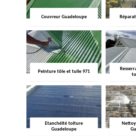
Couvreur Guadeloupe
Réparat
Resserr
Peinture tôle et tuile 971
to
Etanchéité toiture
Nettoy
Guadeloupe
Gu