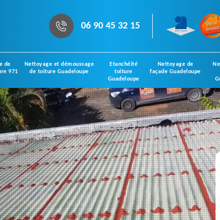
06 90 45 32 15
e de
Nettoyage et démoussage
Etanchéité
Nettoyage de
Ne
ure 971
de toiture Guadeloupe
toiture
façade Guadeloupe
Guadeloupe
G