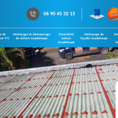
06 90 45 32 15
e de
Nettoyage et démoussage
Etanchéité
Nettoyage de
Ne
ure 971
de toiture Guadeloupe
toiture
façade Guadeloupe
Guadeloupe
G