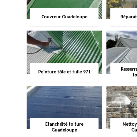
Couvreur Guadeloupe
Réparat
Resserr
Peinture tôle et tuile 971
to
Etanchéité toiture
Nettoy
Guadeloupe
Gu