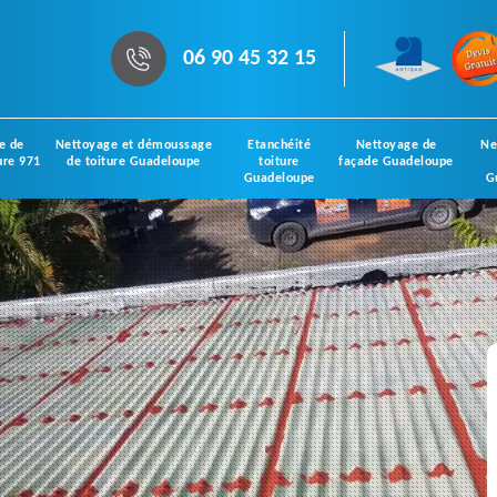
06 90 45 32 15
e de
Nettoyage et démoussage
Etanchéité
Nettoyage de
Ne
ure 971
de toiture Guadeloupe
toiture
façade Guadeloupe
Guadeloupe
G