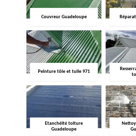
Couvreur Guadeloupe
Réparat
Resserr
Peinture tôle et tuile 971
to
Etanchéité toiture
Nettoy
Guadeloupe
Gu