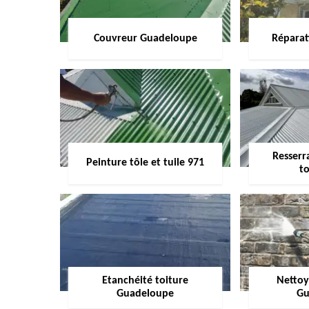
Couvreur Guadeloupe
Réparat
Resserr
Peinture tôle et tuile 971
to
Etanchéité toiture
Nettoy
Guadeloupe
Gu