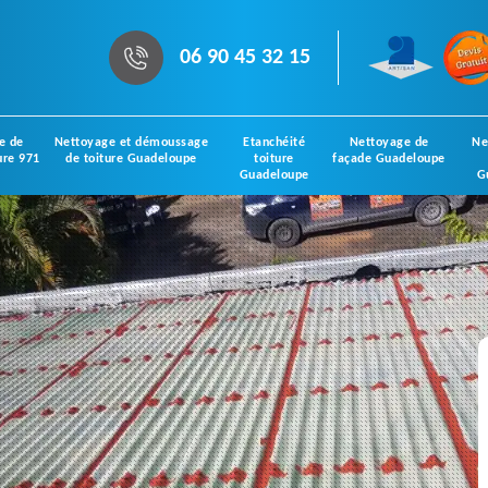
06 90 45 32 15
e de
Nettoyage et démoussage
Etanchéité
Nettoyage de
Ne
ure 971
de toiture Guadeloupe
toiture
façade Guadeloupe
Guadeloupe
G