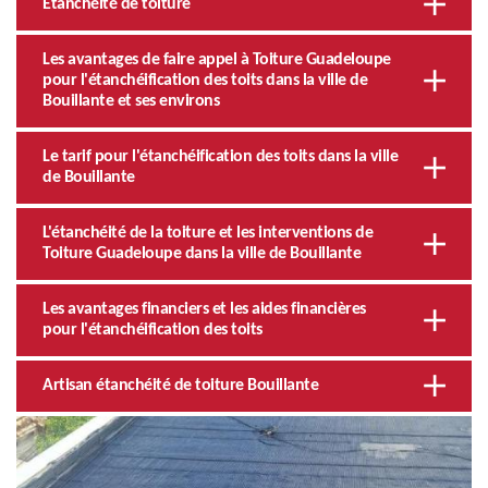
Etanchéité de toiture
Les avantages de faire appel à Toiture Guadeloupe
pour l'étanchéification des toits dans la ville de
Bouillante et ses environs
Le tarif pour l'étanchéification des toits dans la ville
de Bouillante
L'étanchéité de la toiture et les interventions de
Toiture Guadeloupe dans la ville de Bouillante
Les avantages financiers et les aides financières
pour l'étanchéification des toits
Artisan étanchéité de toiture Bouillante